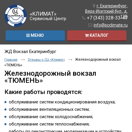
г. Екатеринбург,
Верх-Исетский бул., д.
«КЛИМАТ»
13В
+7 (343) 328-33-47
Сервисный Центр
info@scclimate.ru
МЕНЮ
КАТАЛОГ
ЖД Вокзал Екатеринбург
Железнодорожный вокзал
Главная
Отзывы о СЦ «Климат»
«ТЮМЕНЬ»
Железнодорожный вокзал
«ТЮМЕНЬ»
Какие работы проводятся:
обслуживание систем кондиционирования воздуха;
обслуживание вентиляционных систем;
обслуживание систем холодоснабжения;
обслуживание систем теплоснабжения;
работы по реконструкции, модернизации и устройству